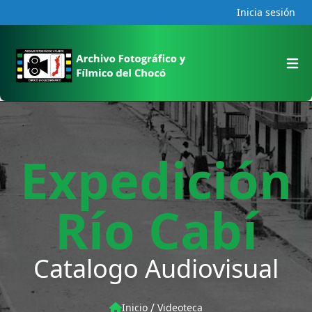
Inicia sesión
Open
Expedición
Río Cabí
Catalogo Audiovisual
/
Inicio
Videoteca