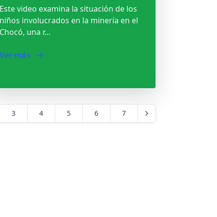
Este video examina la situación de los
niños involucrados en la minería en el
Chocó, una r...
Ver más
3
4
5
6
7