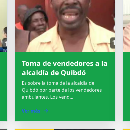
Toma de vendedores a la
alcaldía de Quibdó
Es sobre la toma de la alcaldía de
Quibdó por parte de los vendedores
ambulantes. Los vend...
Ver más