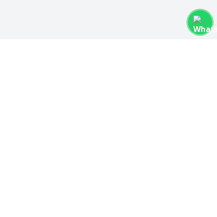
Contacto e Información
Universidad Tecnológica del Chocó. Sótano
coliseo cubierto, radio universidad (emisora)
gonzalodiazster@gmail.com
Prensa@utch.edu.co
3104892698-3206707767
Línea gratuita: Próximamente